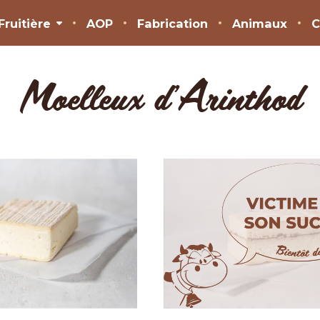
Fruitière
AOP
Fabrication
Animaux
C
Moelleux d'Arinthod