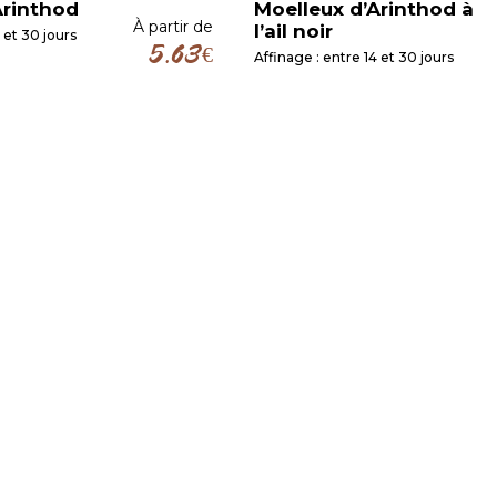
Arinthod
Moelleux d’Arinthod à
À partir de
l’ail noir
 et 30 jours
5.63
€
Affinage : entre 14 et 30 jours
Ce
produit
a
plusieurs
variations.
Les
options
peuvent
être
choisies
sur
la
page
du
produit