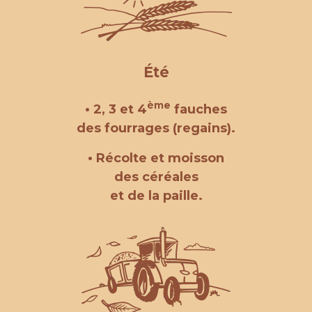
Été
ème
• 2, 3 et 4
fauches
des fourrages (regains).
• Récolte et moisson
des céréales
et de la paille.