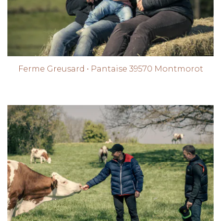
Ferme Greusard • Pantaise 39570 Montmorot