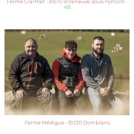
Ferme Glarmet • 39570 Villeneuve-sous-Pymont
•
AB
Ferme Médigue • 39230 Domblans