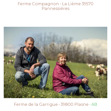
Ferme Compagnon • La Lième 39570
Pannessières
Ferme de la Garrigue • 39800 Plasne
• AB