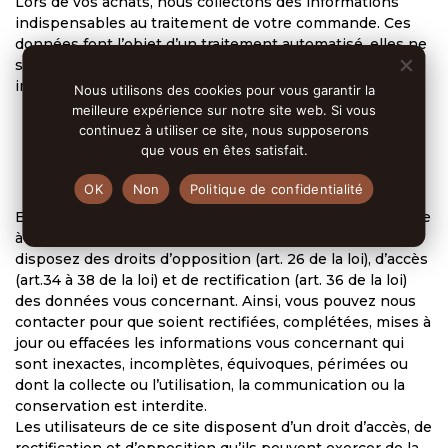
Lors de vos achats, nous collectons des informations
indispensables au traitement de votre commande. Ces
données font l’objet d’un traitement automatisé. elles ne
seront pas utilisées pour d’autres usages que ceux
indiqués ci-dessous :
Nous utilisons des cookies pour vous garantir la
meilleure expérience sur notre site web. Si vous
Confirmation de commande par courrier
continuez à utiliser ce site, nous supposerons
électronique ;
que vous en êtes satisfait.
Adressage d’offres commerciales
OK
Non
Politique de confidentialité
En application de la Loi n° 78-17 du 6 janvier 1978 relative
à l’Informatique, aux Fichiers et aux Libertés, vous
disposez des droits d’opposition (art. 26 de la loi), d’accès
(art.34 à 38 de la loi) et de rectification (art. 36 de la loi)
des données vous concernant. Ainsi, vous pouvez nous
contacter pour que soient rectifiées, complétées, mises à
jour ou effacées les informations vous concernant qui
sont inexactes, incomplètes, équivoques, périmées ou
dont la collecte ou l’utilisation, la communication ou la
conservation est interdite.
Les utilisateurs de ce site disposent d’un droit d’accès, de
rectification et d’opposition qu’ils peuvent exercer de la