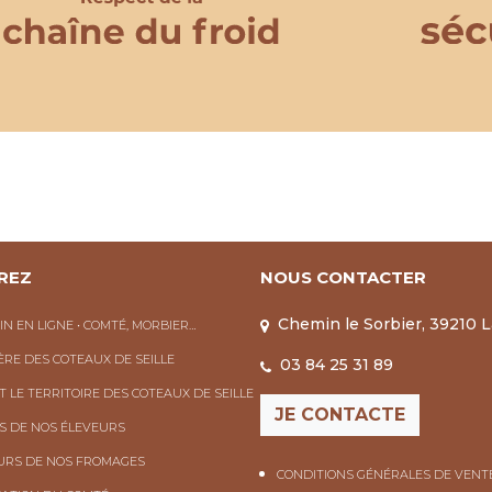
REZ
NOUS CONTACTER
Chemin le Sorbier, 39210 
IN EN LIGNE • COMTÉ, MORBIER…
IÈRE DES COTEAUX DE SEILLE
03 84 25 31 89
T LE TERRITOIRE DES COTEAUX DE SEILLE
JE CONTACTE
S DE NOS ÉLEVEURS
URS DE NOS FROMAGES
CONDITIONS GÉNÉRALES DE VENT