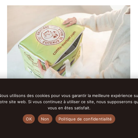
Nous utilisons des cookies pour vous garantir la meilleure expérience su
Glacière Couleur
otre site web. Si vous continuez à utiliser ce site, nous supposerons q
Sacs isothermes réutilisables et résistants,
vous en êtes satisfait.
afin que vous puissiez réaliser vos courses en
toute sérénité.
OK
Non
Politique de confidentialité
À partir de
12.00
€