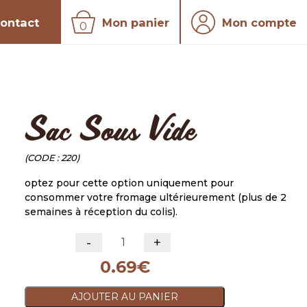
ontact
Mon panier
Mon compte
0
Sac Sous Vide
CODE :
220
optez pour cette option uniquement pour
consommer votre fromage ultérieurement (plus de 2
semaines à réception du colis).
-
+
quantité de Sac Sous Vide
0.69
€
AJOUTER AU PANIER