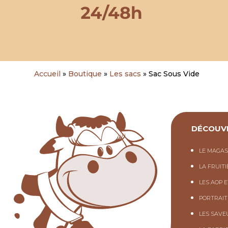
Accueil
»
Boutique
»
Les sacs
»
Sac Sous Vide
DÉCOUV
LE MAGAS
LA FRUIT
LES AOP E
PORTRAIT
LES SAVE