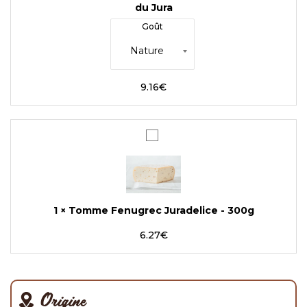
Fumé
du Jura
du
Goût
Jura
9.16
€
Tomme
Fenugrec
Juradelice
-
300g
1
×
Tomme Fenugrec Juradelice - 300g
6.27
€
Origine