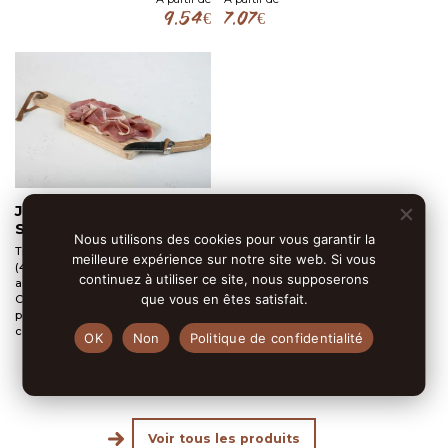
9.54
€
7.07
€
Ce
pro
a
plu
vari
Les
opt
peu
êtr
cho
Jambon Cru 420G
Salaison Conry
sur
Nous utilisons des cookies pour vous garantir la
la
Tranches de jambon cru
meilleure expérience sur notre site web. Si vous
(410/420gr) élaborées
pag
continuez à utiliser ce site, nous supposerons
artisanalement par les salaisons
du
que vous en êtes satisfait.
Conry - 39800 Poligny. Viande
pro
porcine issue d'élevages franc-
comtois.
OK
Non
Politique de confidentialité
À partir de
12.28
€
Voir tous les produits