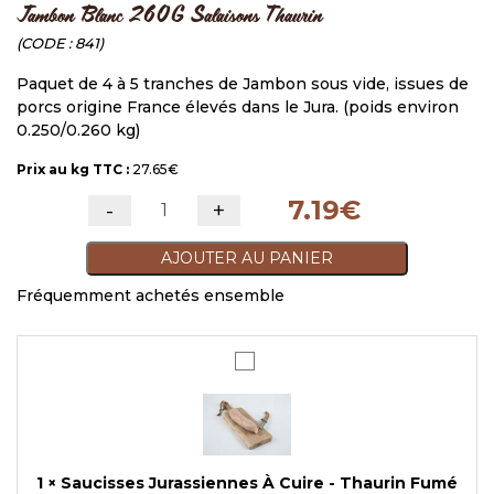
Jambon Blanc 260G Salaisons Thaurin
CODE :
841
Paquet de 4 à 5 tranches de Jambon sous vide, issues de
porcs origine France élevés dans le Jura. (poids environ
0.250/0.260 kg)
Prix au kg TTC :
27.65€
7.19
€
-
+
quantité de Jambon Blanc 260G Salaison
AJOUTER AU PANIER
Fréquemment achetés ensemble
Saucisses
Jurassiennes
À
Cuire
-
Thaurin
1
×
Saucisses Jurassiennes À Cuire - Thaurin Fumé