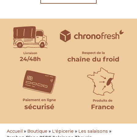
Accueil
»
Boutique
»
L'épicerie
»
Les salaisons
»