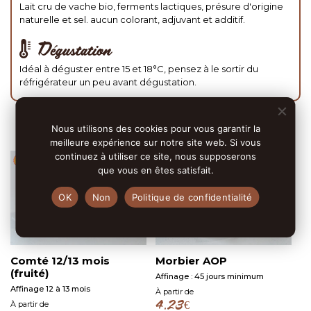
Lait cru de vache bio, ferments lactiques, présure d'origine
naturelle et sel. aucun colorant, adjuvant et additif.
Dégustation
Idéal à déguster entre 15 et 18°C, pensez à le sortir du
réfrigérateur un peu avant dégustation.
Vous aimerez aussi
Nous utilisons des cookies pour vous garantir la
meilleure expérience sur notre site web. Si vous
continuez à utiliser ce site, nous supposerons
que vous en êtes satisfait.
OK
Non
Politique de confidentialité
Comté 12/13 mois
Morbier AOP
(fruité)
Affinage : 45 jours minimum
Affinage 12 à 13 mois
À partir de
À partir de
4.23
€
Ce