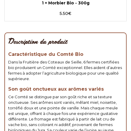
1
×
Morbier Bio - 300g
5.50
€
Description du produit
Caractéristique du Comté Bio
Dans la Fruitière des Coteaux de Seille, 6 fermes certifiées
bio produisent un Comté exceptionnel. Elles aident d’autres
fermes à adopter l’agriculture biologique pour une qualité
supérieure.
Son goût onctueux aux arômes variés
Ce Comté se distingue par son goût riche et sa texture
onctueuse. Ses arômes sont variés, mêlant miel, noisette,
torréfié doux et une pointe de vanille. Mais chaque meule
est unique, offrant à chaque fois une expérience gustative
différente. Le fromage est fabriqué à partir de lait cru de
vache bio, sans colorant ni additif, provenant de fermes
biologiques du Jura. Sa couleur varie de l’ivoire au jaune