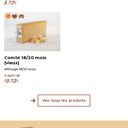
8.72
€
Ce
pro
produit
a
a
plu
plusieurs
vari
variations.
Les
Les
opt
options
peu
peuvent
êtr
être
cho
choisies
Comté 18/20 mois
sur
(vieux)
sur
la
la
Affinage 18/20 mois
pag
page
du
À partir de
du
10.73
€
Ce
pro
produit
produit
a
plusieurs
Voir tous les produits
variations.
Les
options
peuvent