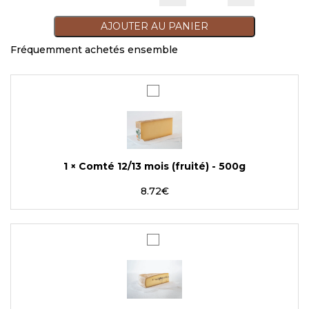
quantité de Comté B
AJOUTER AU PANIER
Fréquemment achetés ensemble
Comté
12/13
mois
(fruité)
-
500g
1
×
Comté 12/13 mois (fruité) - 500g
8.72
€
Morbier
Bio
-
300g