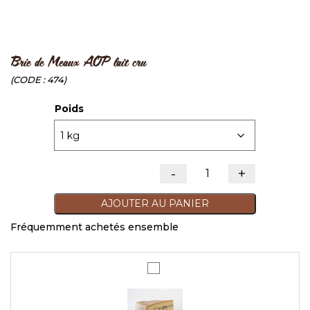
Brie de Meaux AOP lait cru
CODE :
474
Poids
-
+
quantité de Brie de 
AJOUTER AU PANIER
Fréquemment achetés ensemble
Morbier
AOP
-