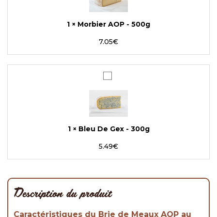
500g
1
×
Morbier AOP - 500g
7.05
€
Bleu
De
Gex
-
300g
1
×
Bleu De Gex - 300g
5.49
€
Description du produit
Caractéristiques du Brie de Meaux AOP au